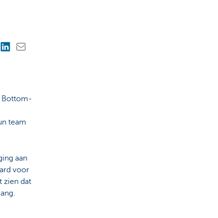
s Bottom-
hun team
ging aan
ard voor
 zien dat
gang.