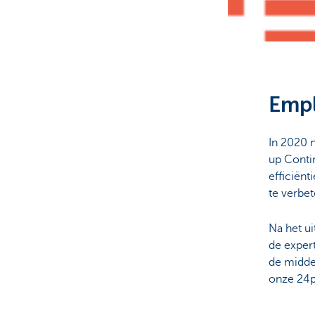
Emp
In 2020 
up Contin
efficiën
te verbet
Na het u
de exper
de midde
onze 24p