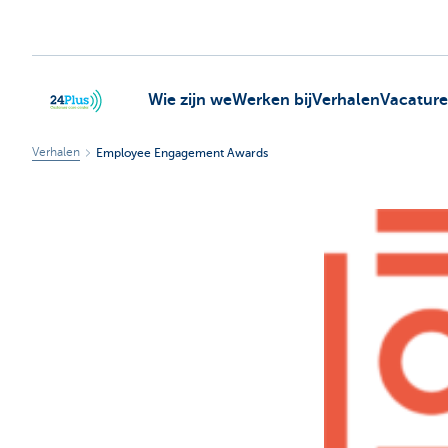
Wie zijn we
Werken bij
Verhalen
Vacature
Verhalen
Employee Engagement Awards
header.logo.seo