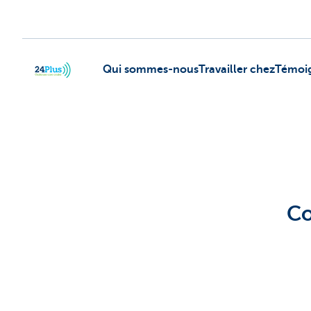
Qui sommes-nous
Travailler chez
Témoi
header.logo.seo
Co