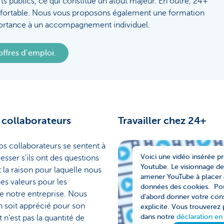
ts publics, ce qui constitue un atout majeur. En outre, 24+
onfortable. Nous vous proposons également une formation
ortance à un accompagnement individuel.
ffres d’emploi.
 collaborateurs
Travailler chez 24+
s collaborateurs se sentent à
Voici une vidéo insérée p
resser s'ils ont des questions
Youtube. Le visionnage de
 la raison pour laquelle nous
amener YouTube à placer o
s valeurs pour les
données des cookies. Pou
de notre entreprise. Nous
d'abord donner votre co
n soit apprécié pour son
explicite. Vous trouverez 
dans notre
déclaration en
t n'est pas la quantité de