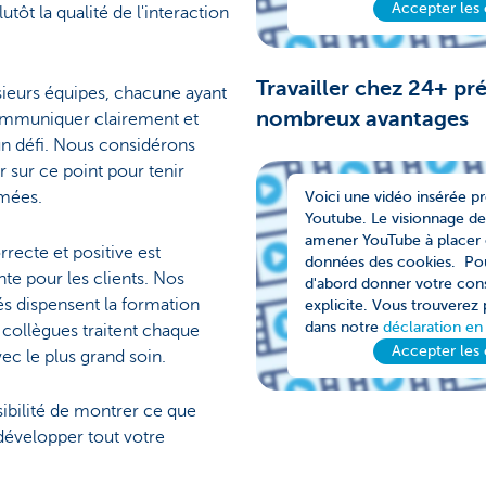
Accepter les
utôt la qualité de l'interaction
Travailler chez 24+ pr
ieurs équipes, chacune ayant
nombreux avantages
Communiquer clairement et
n défi. Nous considérons
r sur ce point pour tenir
rmées.
Voici une vidéo insérée p
Youtube. Le visionnage de
amener YouTube à placer o
ecte et positive est
données des cookies. Pou
te pour les clients. Nos
d'abord donner votre co
s dispensent la formation
explicite. Vous trouverez 
dans notre
déclaration en
 collègues traitent chaque
Accepter les
vec le plus grand soin.
ibilité de montrer ce que
 développer tout votre