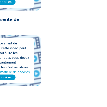
 cookies
ésente de
rovenant de
 cette vidéo peut
u à lire les
r cela, vous devez
nsentement
plus d'informations
 matière de cookies
.
 cookies