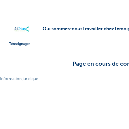
Qui sommes-nous
Travailler chez
Témoi
Témoignages
header.logo.seo
Page en cours de co
Information juridique