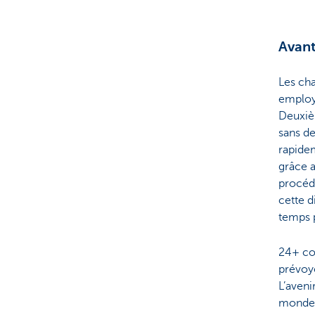
Avan
Les cha
employé
Deuxiè
sans de
rapidem
grâce a
procédu
cette d
temps 
24+ con
prévoyo
L’aveni
monde é