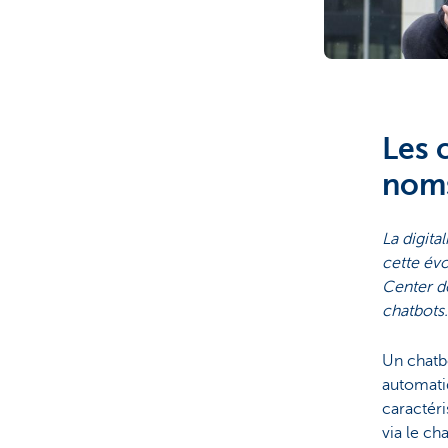
Les 
noms
La digita
cette év
Center d
chatbots.
Un chatb
automatiq
caractér
via le ch