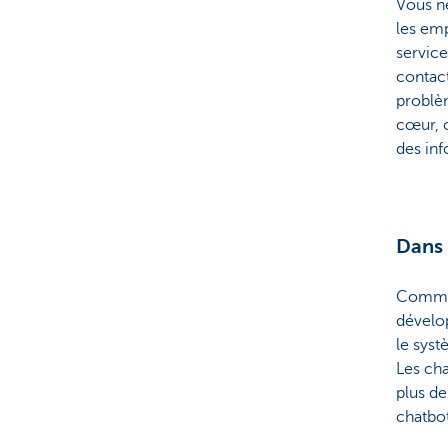
Vous n
les emp
service
contact
problèm
cœur, 
des in
Dans 
Commen
dévelop
le syst
Les ch
plus d
chatbo