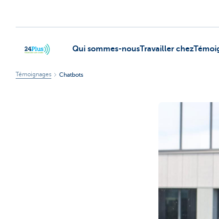
Qui sommes-nous
Travailler chez
Témoi
Témoignages
Chatbots
header.logo.seo