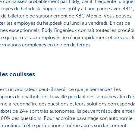
e connaissez probablement pas Eddy, car il “fréquente” uniqu
loyés du helpdesk. Supposons qu’il y ait une panne avec 4411, 
 de billetterie de stationnement de KBC Mobile. Vous pouvez
er les employés du helpdesk du lundi au vendredi. En cas de
es exceptionnels, Eddy l’ingénieux connaît toutes les procéd
ce qui permet aux employés de réagir rapidement et de vous f
formations complexes en un rien de temps.
les coulisses
t un ordinateur peut-il savoir ce que je demande? Les
peurs de chatbots ont travaillé pendant des semaines afin d’en
ème à reconnaître des questions et leurs solutions corresponda
atbots de 24+ sont très autonomes. Ils peuvent résoudre enti
e 80% des questions. Pour accroître davantage son autonomie, 
t continue à être perfectionné même après son lancement.