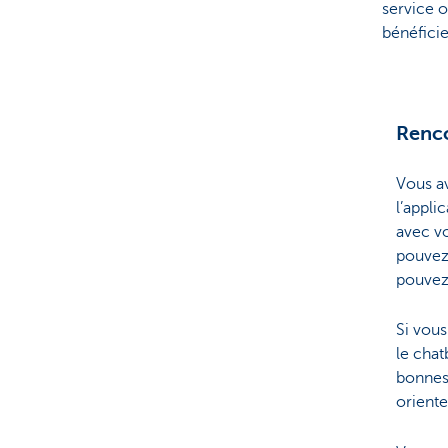
service o
bénéficie
Renco
Vous av
l’appli
avec vo
pouvez 
pouvez 
Si vous
le chat
bonnes
oriente