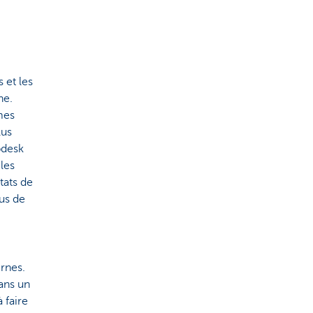
 et les
he.
mes
lus
pdesk
 les
tats de
lus de
ernes.
dans un
 faire