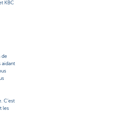
 et KBC
n de
s aidant
ous
us
. C’est
 les