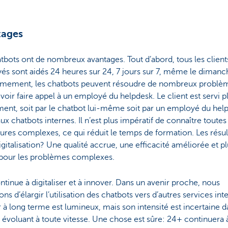
tages
tbots ont de nombreux avantages. Tout d’abord, tous les clients
s sont aidés 24 heures sur 24, 7 jours sur 7, même le dimanc
mement, les chatbots peuvent résoudre de nombreux problè
voir faire appel à un employé du helpdesk. Le client est servi p
ent, soit par le chatbot lui-même soit par un employé du hel
ux chatbots internes. Il n’est plus impératif de connaître toutes
res complexes, ce qui réduit le temps de formation. Les résul
igitalisation? Une qualité accrue, une efficacité améliorée et p
pour les problèmes complexes.
tinue à digitaliser et à innover. Dans un avenir proche, nous
ns d’élargir l’utilisation des chatbots vers d’autres services int
r à long terme est lumineux, mais son intensité est incertaine 
voluant à toute vitesse. Une chose est sûre: 24+ continuera à