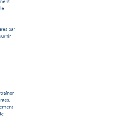
ement
le
ures par
ournir
traîner
ntes.
èrement
le