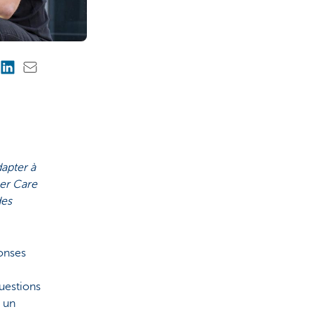
dapter à
mer Care
des
onses
uestions
r un